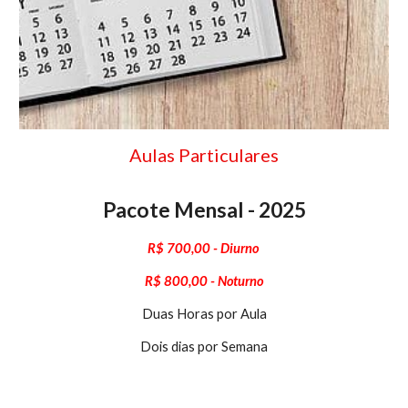
Aulas Particulares
Pacote Mensal - 2025
R$
7
00,00 - Diurno
R$
8
00,00 -
Not
urno
Duas Horas por Aula
Dois dias por Semana